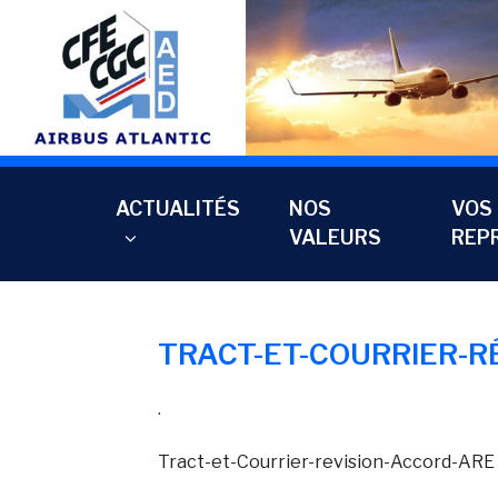
Aller
au
contenu
principal
ACTUALITÉS
NOS
VOS
VALEURS
REP
TRACT-ET-COURRIER-R
.
Tract-et-Courrier-revision-Accord-ARE