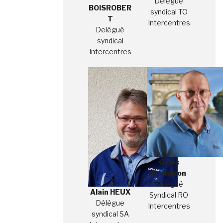
Délégué
BOISROBER
syndical TO
T
Intercentres
Delégué
syndical
Intercentres
Gilles
Rocheron
Délégué
Alain HEUX
Syndical RO
Délégue
Intercentres
syndical SA