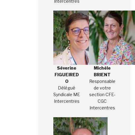
Intercentres
Séverine
Michèle
FIGUEIRED
BRIENT
O
Responsable
Délégué
de votre
Syndicale ME
section CFE-
Intercentres
CGC
Intercentres