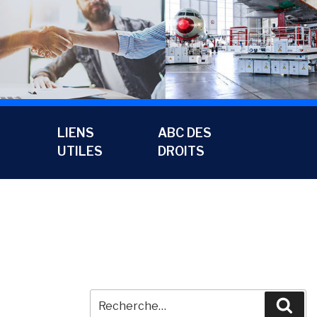
LIENS
ABC DES
UTILES
DROITS
Recherche
Rec
pour