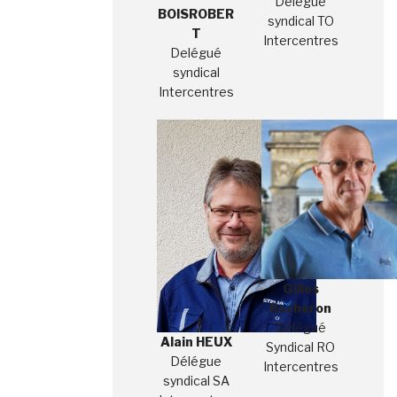
Délégué
BOISROBER
syndical TO
T
Intercentres
Delégué
syndical
Intercentres
Gilles
Rocheron
Délégué
Alain HEUX
Syndical RO
Délégue
Intercentres
syndical SA