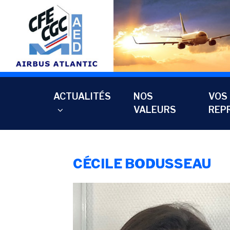
Aller
au
contenu
principal
ACTUALITÉS
NOS
VOS
VALEURS
REP
CÉCILE BODUSSEAU