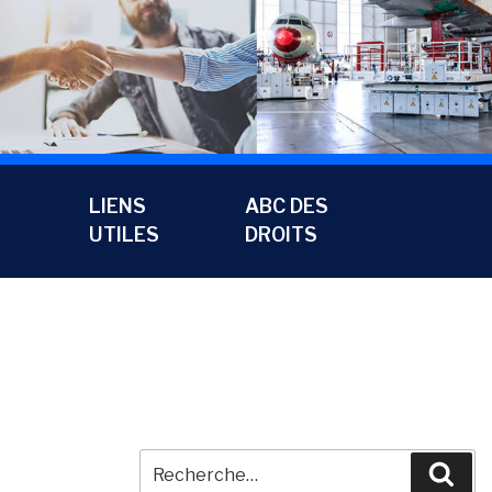
LIENS
ABC DES
UTILES
DROITS
Recherche
Rec
pour