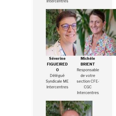
Intercentres
Séverine
Michèle
FIGUEIRED
BRIENT
O
Responsable
Délégué
de votre
Syndicale ME
section CFE-
Intercentres
CGC
Intercentres