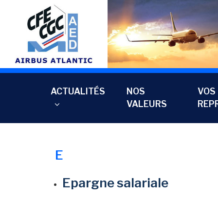
Aller
au
contenu
principal
ACTUALITÉS
NOS
VOS
VALEURS
REP
E
Epargne salariale