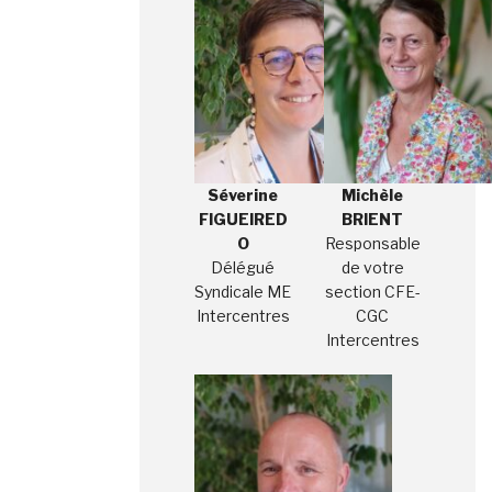
Séverine
Michèle
FIGUEIRED
BRIENT
O
Responsable
Délégué
de votre
Syndicale ME
section CFE-
Intercentres
CGC
Intercentres