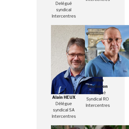
Delégué
syndical
Intercentres
Gilles
Rocheron
Délégué
Alain HEUX
Syndical RO
Délégue
Intercentres
syndical SA
Intercentres