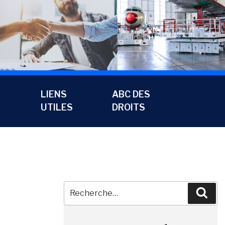
LIENS
ABC DES
UTILES
DROITS
Recherche
Rec
pour
: