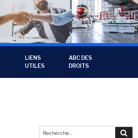
LIENS
ABC DES
UTILES
DROITS
Recherche
Rec
pour