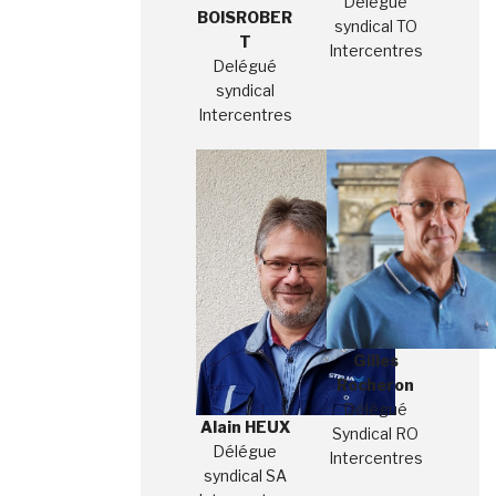
Délégué
BOISROBER
syndical TO
T
Intercentres
Delégué
syndical
Intercentres
Gilles
Rocheron
Délégué
Alain HEUX
Syndical RO
Délégue
Intercentres
syndical SA