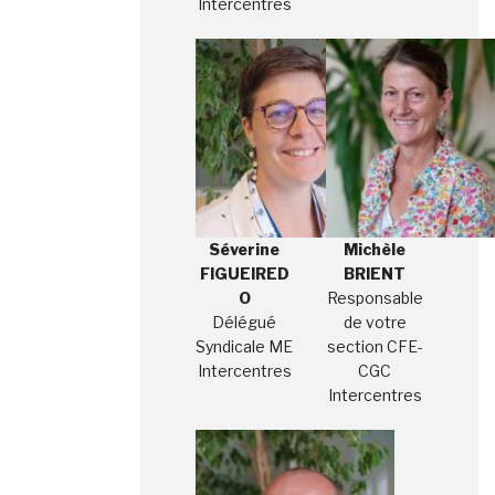
Intercentres
Séverine
Michèle
FIGUEIRED
BRIENT
O
Responsable
Délégué
de votre
Syndicale ME
section CFE-
Intercentres
CGC
Intercentres