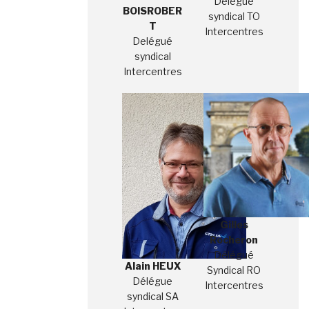
Délégué
BOISROBER
syndical TO
T
Intercentres
Delégué
syndical
Intercentres
Gilles
Rocheron
Délégué
Alain HEUX
Syndical RO
Délégue
Intercentres
syndical SA