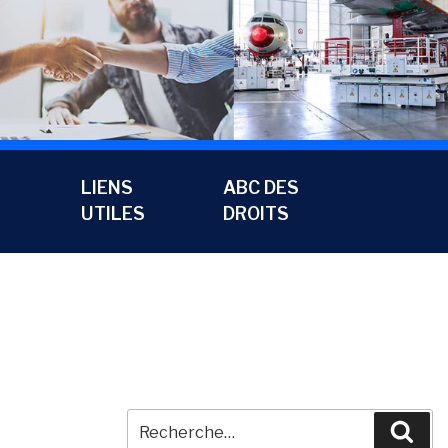
LIENS
ABC DES
UTILES
DROITS
Recherche
Rec
pour