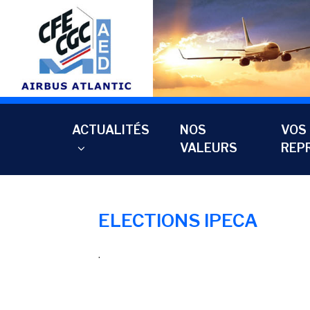
Aller
au
contenu
principal
ACTUALITÉS
NOS
VOS
VALEURS
REP
ELECTIONS IPECA
.