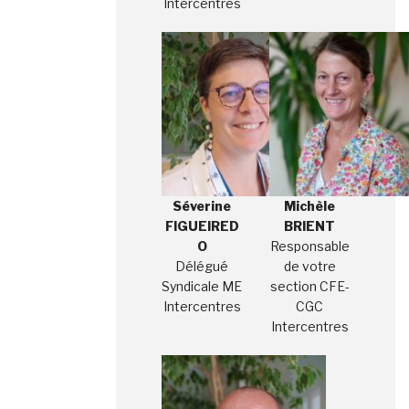
Intercentres
Séverine
Michèle
FIGUEIRED
BRIENT
O
Responsable
Délégué
de votre
Syndicale ME
section CFE-
Intercentres
CGC
Intercentres