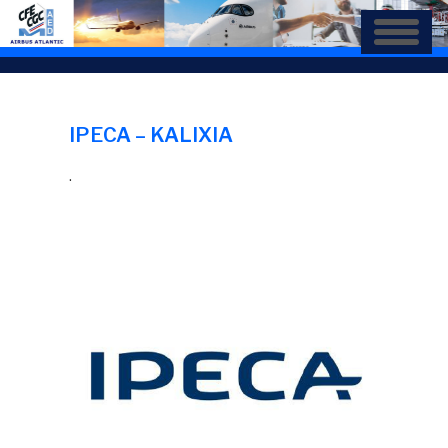
Aller
au
contenu
principal
IPECA – KALIXIA
.