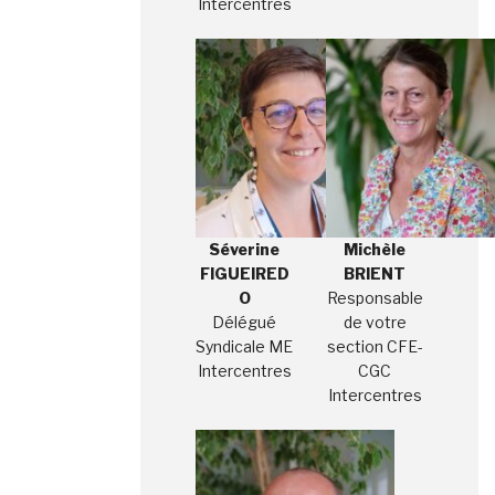
Intercentres
Séverine
Michèle
FIGUEIRED
BRIENT
O
Responsable
Délégué
de votre
Syndicale ME
section CFE-
Intercentres
CGC
Intercentres