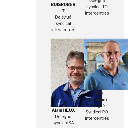
Délégué
BOISROBER
syndical TO
T
Intercentres
Delégué
syndical
Intercentres
Gilles
Rocheron
Délégué
Alain HEUX
Syndical RO
Délégue
Intercentres
syndical SA