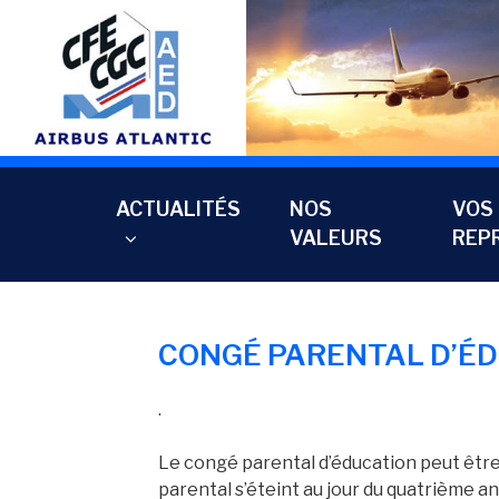
Aller
au
contenu
principal
ACTUALITÉS
NOS
VOS
VALEURS
REP
CONGÉ PARENTAL D’É
.
Le congé parental d’éducation peut être 
parental s’éteint au jour du quatrième an