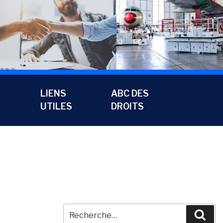
LIENS
ABC DES
UTILES
DROITS
Recherche
Rec
pour