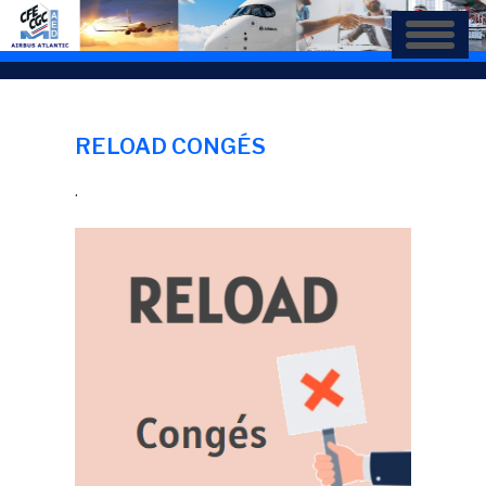
Aller
au
contenu
principal
RELOAD CONGÉS
.