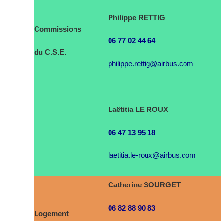
Philippe RETTIG
Commissions
06 77 02 44 64
du C.S.E.
philippe.rettig@airbus.com
Laëtitia LE ROUX
06 47 13 95 18
laetitia.le-roux@airbus.com
Catherine SOURGET
06 82 88 90 83
Logement