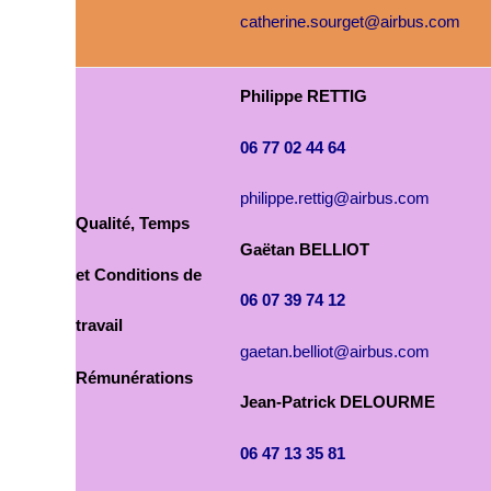
catherine.sourget@airbus.com
Philippe RETTIG
06 77 02 44 64
philippe.rettig@airbus.com
Qualité, Temps
Gaëtan BELLIOT
et Conditions de
06 07 39 74 12
travail
gaetan.belliot@airbus.com
Rémunérations
Jean-Patrick DELOURME
06 47 13 35 81