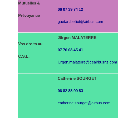
Mutuelles &
06 07 39 74 12
Prévoyance
gaetan.belliot@airbus.com
Jürgen MALATERRE
Vos droits au
07 76 08 45 41
C.S.E.
jurgen.malaterre@ceairbusnz.com
Catherine SOURGET
06 82 88 90 83
catherine.sourget@airbus.com